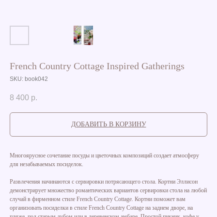
French Country Cottage Inspired Gatherings
SKU:
book042
8 400
р.
ДОБАВИТЬ В КОРЗИНУ
Многоярусное сочетание посуды и цветочных композиций создает атмосферу
для незабываемых посиделок.
Развлечения начинаются с сервировки потрясающего стола. Кортни Эллисон
демонстрирует множество романтических вариантов сервировки стола на любой
случай в фирменном стиле French Country Cottage. Кортни поможет вам
организовать посиделки в стиле French Country Cottage на заднем дворе, на
пляже, под старым дубом или в деревенском амбаре. Простой пикник, кофе у