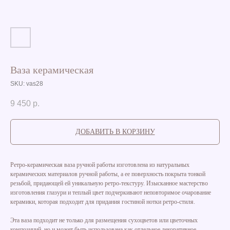
Ваза керамическая
SKU:
vas28
9 450
р.
ДОБАВИТЬ В КОРЗИНУ
Ретро-керамическая ваза ручной работы изготовлена из натуральных
керамических материалов ручной работы, а ее поверхность покрыта тонкой
резьбой, придающей ей уникальную ретро-текстуру. Изысканное мастерство
изготовления глазури и теплый цвет подчеркивают неповторимое очарование
керамики, которая подходит для придания гостиной нотки ретро-стиля.
Эта ваза подходит не только для размещения сухоцветов или цветочных
композиций, но и может быть использована как отдельное декоративное