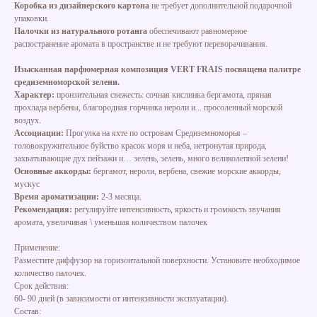
Коробка из дизайнерского картона
не требует дополнительной подарочной
упаковки.
Палочки из натурального ротанга
обеспечивают равномерное
распостранение аромата в пространстве и не требуют переворачивания.
Изысканная парфюмерная композиция VERT FRAIS посвящена палитре
средиземноморской зелени.
Характер:
пронзительная свежесть: сочная кислинка бергамота, пряная
прохлада вербены, благородная горчинка нероли и... просоленный морской
воздух.
Ассоциации:
Прогулка на яхте по островам Средиземноморья –
головокружительное буйство красок моря и неба, нетронутая природа,
захватывающие дух пейзажи и… зелень, зелень, много великолепной зелени!
Основные аккорды:
бергамот, нероли, вербена, свежие морские аккорды,
мускус
Время ароматизации:
2-3 месяца.
Рекомендация:
регулируйте интенсивность, яркость и громкость звучания
аромата, увеличивая \ уменьшая количеством палочек
Применение:
Разместите диффузор на горизонтальной поверхности. Установите необходимое
количество палочек.
Срок действия:
60- 90 дней (в зависимости от интенсивности эксплуатации).
Состав: