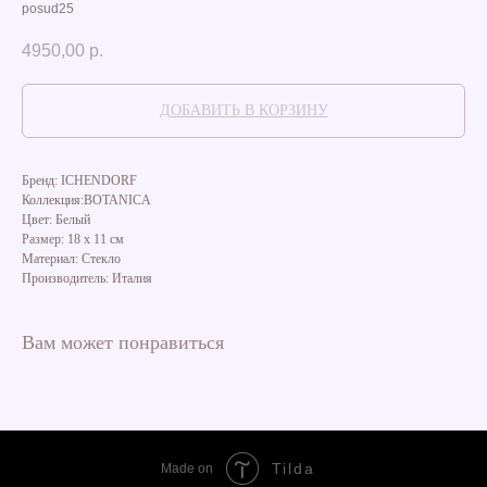
posud25
4950,00
р.
ДОБАВИТЬ В КОРЗИНУ
Бренд: ICHENDORF
Коллекция:BOTANICA
Цвет: Белый
Размер: 18 х 11 см
Материал: Стекло
Производитель: Италия
Вам может понравиться
Tilda
Made on