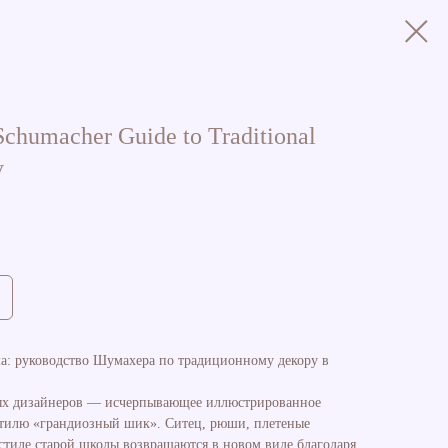
chumacher Guide to Traditional
y
а: руководство Шумахера по традиционному декору в
овых дизайнеров — исчерпывающее иллюстрированное
стилю «грандиозный шик». Ситец, рюши, плетеные
 стиле старой школы возвращаются в новом виде благодаря