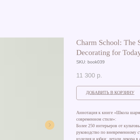
Charm School: The S
Decorating for Toda
SKU:
book039
11 300
р.
ДОБАВИТЬ В КОРЗИНУ
Аннотация к книге «Школа шарм
современном стиле»:
Более 250 интерьеров от культ
руководство по вневременному 
изделия и юбки: детали декора в