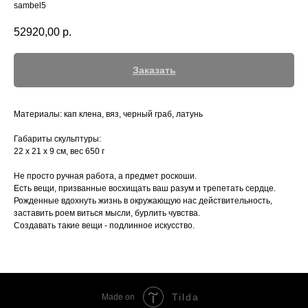
sambel5
52920,00
р.
Заказать
Материалы: кап клена, вяз, черный граб, латунь
Габариты скульптуры:
22 х 21 х 9 см, вес 650 г
Не просто ручная работа, а предмет роскоши.
Есть вещи, призванные восхищать ваш разум и трепетать сердце.
Рожденные вдохнуть жизнь в окружающую нас действительность,
заставить роем виться мысли, бурлить чувства.
Создавать такие вещи - подлинное искусство.
Tilda
Made on